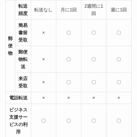
転送
2週間に1
転送なし
月に1回
週に1回
頻度
回
簡易
書留
×
〇
〇
〇
郵
受取
便
郵便
物
物転
×
〇
〇
〇
送
来店
×
〇
〇
〇
受取
電話転送
×
×
×
×
ビジネス
支援サー
〇
〇
〇
〇
ビスの利
用