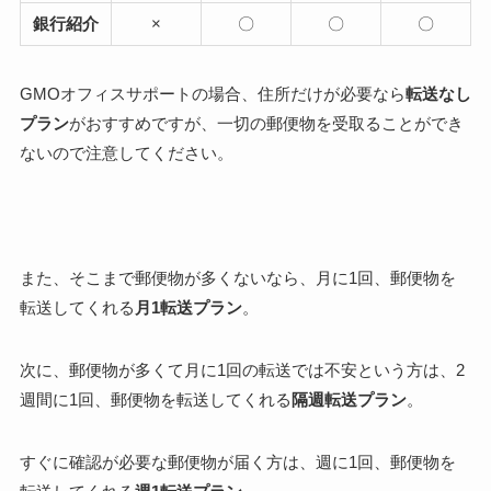
銀行紹介
×
〇
〇
〇
GMOオフィスサポートの場合、
住所だけが必要
なら
転送なし
プラン
がおすすめですが、
一切の郵便物を受取ることができ
ない
ので注意してください。
また、
そこまで郵便物が多くない
なら、月に1回、郵便物を
転送してくれる
月1転送プラン
。
次に、
郵便物が多くて月に1回の転送では不安
という方は、2
週間に1回、郵便物を転送してくれる
隔週転送プラン
。
すぐに確認が必要な郵便物が届く
方は、週に1回、郵便物を