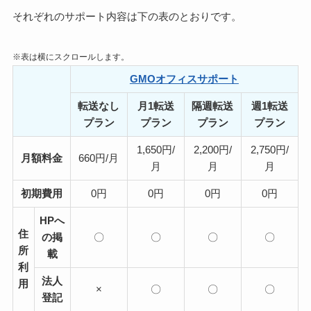
それぞれのサポート内容は下の表のとおりです。
※表は横にスクロールします。
GMOオフィスサポート
転送なし
月1転送
隔週転送
週1転送
プラン
プラン
プラン
プラン
1,650円/
2,200円/
2,750円/
月額料金
660円/月
月
月
月
初期費用
0円
0円
0円
0円
HPへ
住
の掲
〇
〇
〇
〇
所
載
利
法人
用
×
〇
〇
〇
登記