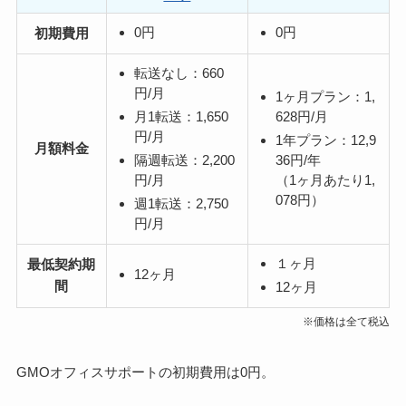
0円
0円
初期費用
転送なし：660
円/月
1ヶ月プラン：1,
月1転送：1,650
628円/月
円/月
1年プラン：12,9
月額料金
隔週転送：2,200
36円/年
円/月
（1ヶ月あたり1,
078円）
週1転送：2,750
円/月
１ヶ月
最低契約期
12ヶ月
間
12ヶ月
※価格は全て税込
GMOオフィスサポートの初期費用は0円。