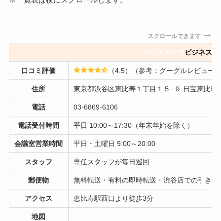
スクロールできます
ワンストップ
ビジネスセ
口コミ評価
（4.5）（参考：グーグルレビュー
住所
東京都渋谷区恵比寿１丁目１５−９ 日宝恵比寿
電話
03-6869-6106
電話受付時間
平日 10:00～17:30（年末年始を除く）
会議室営業時間
平日・土曜日 9:00～20:00
スタッフ
専任スタッフが毎日巡回
郵便物
無料転送・有料の即時転送・渋谷店での引き取
アクセス
恵比寿駅西口より徒歩3分
地図