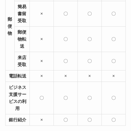
簡易
書留
×
〇
〇
〇
郵
受取
便
郵便
物
物転
×
〇
〇
〇
送
来店
×
〇
〇
〇
受取
電話転送
×
×
×
×
ビジネス
支援サー
〇
〇
〇
〇
ビスの利
用
銀行紹介
×
〇
〇
〇