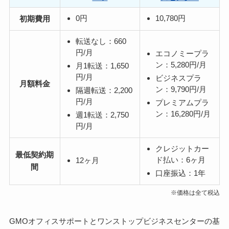
0円
10,780円
初期費用
転送なし：660
円/月
エコノミープラ
ン：5,280円/月
月1転送：1,650
円/月
ビジネスプラ
月額料金
ン：9,790円/月
隔週転送：2,200
円/月
プレミアムプラ
ン：16,280円/月
週1転送：2,750
円/月
クレジットカー
最低契約期
ド払い：6ヶ月
12ヶ月
間
口座振込：1年
※価格は全て税込
GMOオフィスサポートとワンストップビジネスセンターの基