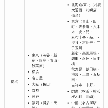
北海道/東北（札幌
大通西・札幌店・
仙台）
東京（青山・田
町・表参道・六本
木・虎ノ門・
麻布十番・品川・
渋谷・恵比寿・二
子玉川・
新宿・高田馬場・
東京（渋谷・新
麹町・銀座・日本
宿・銀座・青山・
橋・
秋葉原）
秋葉原・飯田橋・
横浜
池袋・上野・五反
名古屋
田・
拠点
大阪（梅田）
吉祥寺・中野）
京都
関東（横浜・横浜
桜木町・川崎）
神戸
中部（名古屋駅
福岡（博多・天