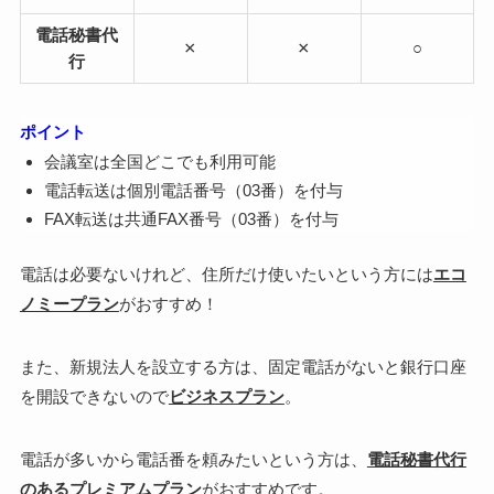
電話秘書代
×
×
○
行
ポイント
会議室は全国どこでも利用可能
電話転送は個別電話番号（03番）を付与
FAX転送は共通FAX番号（03番）を付与
電話は必要ないけれど、
住所だけ使いたいという方
には
エコ
ノミープラン
がおすすめ！
また、
新規法人を設立する方
は、固定電話がないと銀行口座
を開設できないので
ビジネスプラン
。
電話が多いから電話番を頼みたいという方
は、
電話秘書代行
のあるプレミアムプラン
がおすすめです。