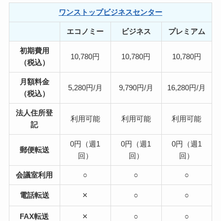
ワンストップビジネスセンター
エコノミー
ビジネス
プレミアム
初期費用
10,780円
10,780円
10,780円
（税込）
月額料金
5,280円/月
9,790円/月
16,280円/月
（税込）
法人住所登
利用可能
利用可能
利用可能
記
0円（週1
0円（週1
0円（週1
郵便転送
回）
回）
回）
会議室利用
○
○
○
×
電話転送
○
○
×
FAX転送
○
○