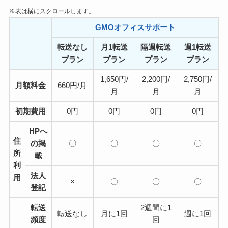
※表は横にスクロールします。
GMOオフィスサポート
転送なし
月1転送
隔週転送
週1転送
プラン
プラン
プラン
プラン
1,650円/
2,200円/
2,750円/
月額料金
660円/月
月
月
月
初期費用
0円
0円
0円
0円
HPへ
住
の掲
〇
〇
〇
〇
所
載
利
法人
用
×
〇
〇
〇
登記
転送
2週間に1
転送なし
月に1回
週に1回
頻度
回